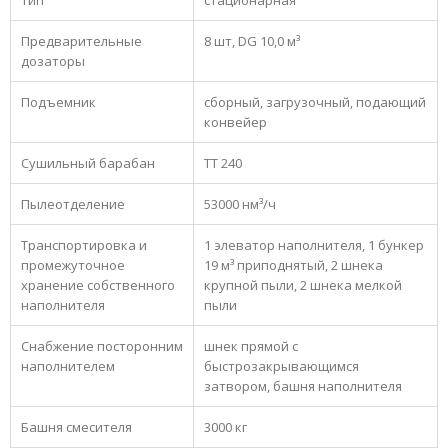
Предварительные
8 шт, DG 10,0 м³
дозаторы
Подъемник
сборный, загрузочный, подающий
конвейер
Сушильный барабан
ТТ 240
Пылеотделение
53000 нм³/ч
Транспортировка и
1 элеватор наполнителя, 1 бункер
промежуточное
19 м³ приподнятый, 2 шнека
хранение собственного
крупной пыли, 2 шнека мелкой
наполнителя
пыли
Снабжение посторонним
шнек прямой с
наполнителем
быстрозакрывающимся
затвором, башня наполнителя
Башня смесителя
3000 кг