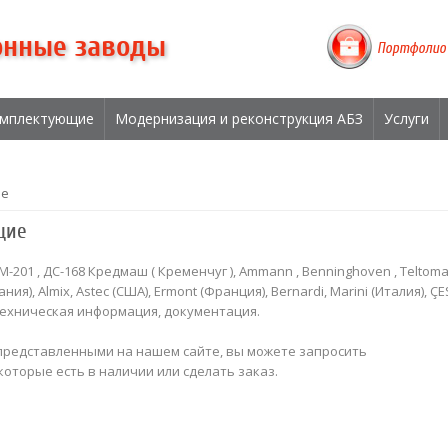
онные заводы
Портфолио
мплектующие
Модернизация и реконструкция АБЗ
Услуги
ие
щие
КДМ-201 , ДС-168 Кредмаш ( Кременчуг ), Ammann , Benninghoven , Teltomat
ния), Almix, Astec (США), Ermont (Франция), Bernardi, Marini (Италия), Ç
, техническая информация, документация.
редставленными на нашем сайте, вы можете запросить
оторые есть в наличии или сделать заказ.