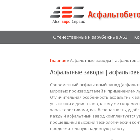
Асфальтобет
Отечественные и зарубежные АБЗ
Ко
Вы здесь
Главная
» Асфальтные заводы | асфальтовы
Асфальтные заводы | асфальтов
Современный
асфальтовый завод
(
асфальт
мировых производителей и применением л
Отличительная особенность асфальтных зав
установки и демонтажа, к тому же совреме
характеристиками, как безопасность, удобс
Каждый асфальтный завод комплектуется у
прошедшими высокий технологический конт
продолжительную надежную работу.