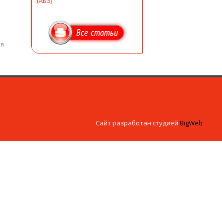
(АБЗ)
Все статьи
ия
Сайт разработан студией
BigWeb