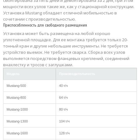
смонтирована за пять дней и демонтирована за 2 дня, при этом
мощности всех узлов такие же, как у стационарной конструкции.
Установка Mustang обладает отличной мобильностью в
сочетании с производительностью.
Приспособленность для свободного размещения
Установка может быть размещена на любой хорошо
уплотненной площадке. Для ее монтажа требуется только 20-
тонный кран и другие небольшие инструменты. Не требуется
устройство выемок. Не требуется сварка. Сборка всех узлов
выполняется посредством фланцевых креплений, соединений
внахлестку и тросов с заглушками.
Модель
Производительность
Mustang-500
40 т/ч
Mustang-800
64 т/ч
Mustang-1000
80 т/ч
Mustang-1300
104 т/ч
Mustang-1600
128 т/ч